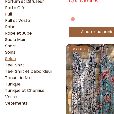
Prix original
Prix promotion
12,00 €
10,00 €
Parfum et Diffuseur
Porte Clé
Pull
Pull et Veste
Robe
Ajouter au panie
Robe et Jupe
Sac à Main
Short
SOLDES
Soins
Solde
Tee-Shirt
Tee-Shirt et Débardeur
Tenue de Nuit
Tunique
Tunique et Chemise
Veste
Vêtements