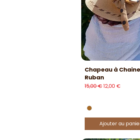
Aperçu rapide
Chapeau à Chaine
Ruban
Prix original
Prix promotion
15,00 €
12,00 €
Ajouter au panie