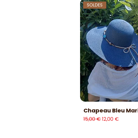
SOLDES
Aperçu rapide
Chapeau Bleu Mar
Prix original
Prix promotion
15,00 €
12,00 €