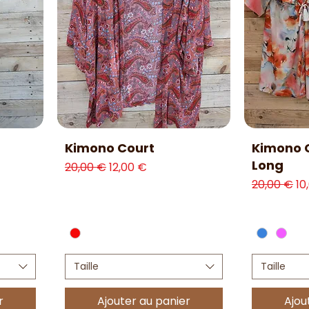
Aperçu rapide
Ap
Kimono Court
Kimono 
Long
nnel
Prix original
Prix promotionnel
20,00 €
12,00 €
Prix origina
Pr
20,00 €
10
Taille
Taille
r
Ajouter au panier
Ajou