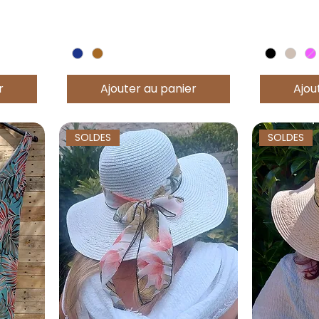
nel
r
Ajouter au panier
Ajou
SOLDES
SOLDES