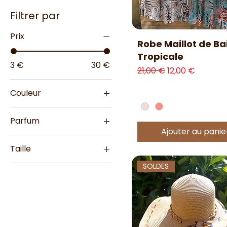
Filtrer par
Prix
Aperçu rapide
Robe Maillot de Ba
Tropicale
3 €
30 €
Prix original
Prix promotion
21,00 €
12,00 €
Couleur
Parfum
Ajouter au panie
Ananas
Taille
Fraise
Taille 1
SOLDES
Taille 2
Taille Unique