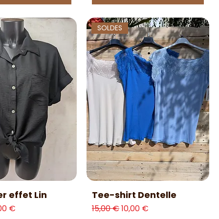
SOLDES
erçu rapide
Aperçu rapide
r effet Lin
Tee-shirt Dentelle
l
ix promotionnel
Prix original
Prix promotionnel
,00 €
15,00 €
10,00 €