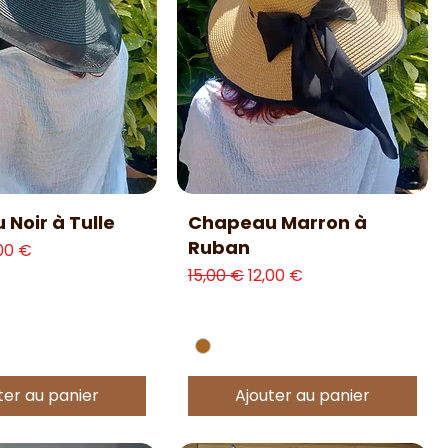
erçu rapide
Aperçu rapide
Noir à Tulle
Chapeau Marron à
Ruban
l
ix promotionnel
,00 €
Prix original
Prix promotionnel
15,00 €
12,00 €
ter au panier
Ajouter au panier