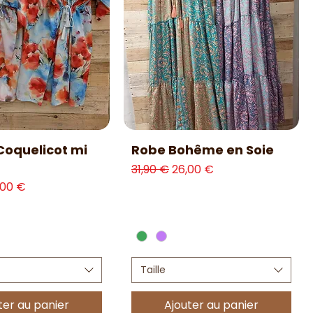
erçu rapide
Aperçu rapide
Coquelicot mi
Robe Bohême en Soie
Prix original
Prix promotionnel
31,90 €
26,00 €
l
ix promotionnel
,00 €
Taille
ter au panier
Ajouter au panier