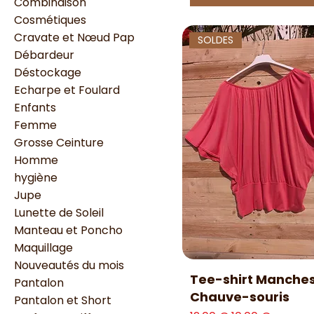
Combinaison
Cosmétiques
Cravate et Nœud Pap
SOLDES
Débardeur
Déstockage
Echarpe et Foulard
Enfants
Femme
Grosse Ceinture
Homme
hygiène
Jupe
Lunette de Soleil
Manteau et Poncho
Maquillage
Nouveautés du mois
Aperçu rapide
Tee-shirt Manche
Pantalon
Chauve-souris
Pantalon et Short