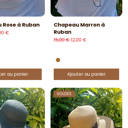
erçu rapide
Aperçu rapide
 Rose à Ruban
Chapeau Marron à
Ruban
l
ix promotionnel
,00 €
Prix original
Prix promotionnel
15,00 €
12,00 €
ter au panier
Ajouter au panier
SOLDES