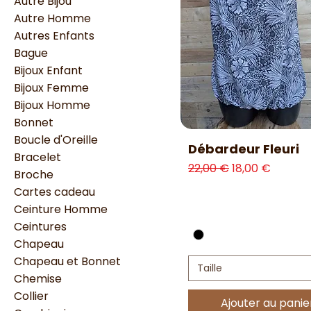
Autre Bijou
Autre Homme
Autres Enfants
Bague
Bijoux Enfant
Bijoux Femme
Bijoux Homme
Bonnet
Boucle d'Oreille
Aperçu rapide
Débardeur Fleuri
Bracelet
Prix original
Prix promotio
22,00 €
18,00 €
Broche
Cartes cadeau
Ceinture Homme
Ceintures
Chapeau
Chapeau et Bonnet
Taille
Chemise
Collier
Ajouter au panie