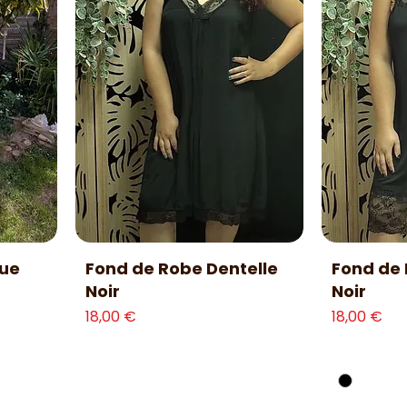
Aperçu rapide
Ap
ue
Fond de Robe Dentelle
Fond de 
Noir
Noir
nnel
Prix
Prix
18,00 €
18,00 €