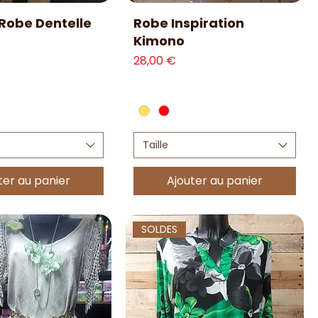
erçu rapide
Aperçu rapide
Robe Dentelle
Robe Inspiration
Kimono
Prix
28,00 €
Taille
ter au panier
Ajouter au panier
SOLDES