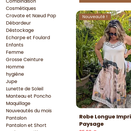
Combinaison
Cosmétiques
Cravate et Nœud Pap
Nouveauté !
Débardeur
Déstockage
Echarpe et Foulard
Enfants
Femme
Grosse Ceinture
Homme
hygiène
Jupe
Lunette de Soleil
Manteau et Poncho
Maquillage
Nouveautés du mois
Aperçu rapide
Robe Longue Impr
Pantalon
Paysage
Pantalon et Short