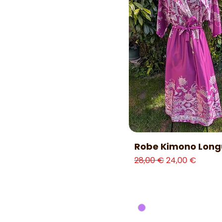
Aperçu rapide
Robe Kimono Long
Prix original
Prix promotio
28,00 €
24,00 €