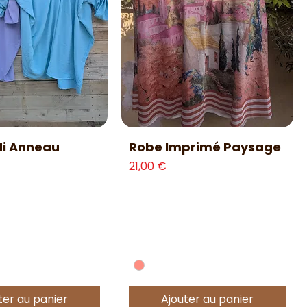
erçu rapide
Aperçu rapide
di Anneau
Robe Imprimé Paysage
Prix
21,00 €
ter au panier
Ajouter au panier