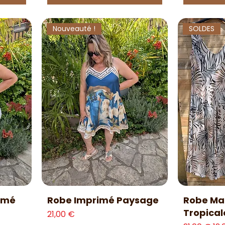
Nouveauté !
SOLDES
Aperçu rapide
Ap
imé
Robe Imprimé Paysage
Robe Mai
Tropical
Prix
21,00 €