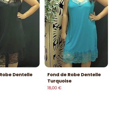
erçu rapide
Aperçu rapide
Robe Dentelle
Fond de Robe Dentelle
Turquoise
Prix
18,00 €