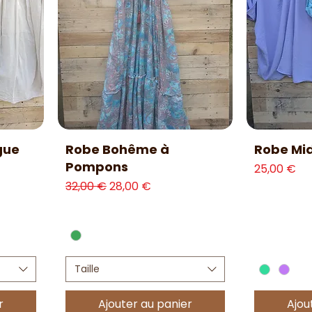
Aperçu rapide
Ap
gue
Robe Bohême à
Robe Mi
Pompons
Prix
25,00 €
Prix original
Prix promotionnel
32,00 €
28,00 €
Taille
r
Ajouter au panier
Ajou