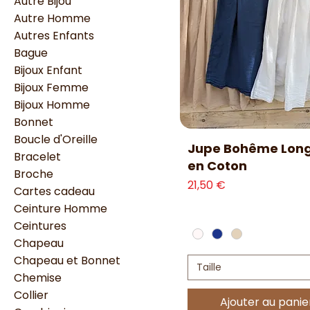
Autre Bijou
Autre Homme
Autres Enfants
Bague
Bijoux Enfant
Bijoux Femme
Bijoux Homme
Bonnet
Boucle d'Oreille
Aperçu rapide
Jupe Bohême Lon
Bracelet
en Coton
Broche
Prix
21,50 €
Cartes cadeau
Ceinture Homme
Ceintures
Chapeau
Chapeau et Bonnet
Taille
Chemise
Collier
Ajouter au panie