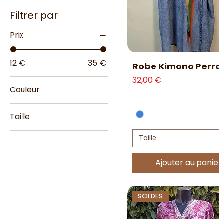
Filtrer par
Prix
12 €
35 €
Aperçu rapide
Robe Kimono Perr
Prix
32,00 €
Couleur
Taille
Taille 1
Taille
Taille 2
Ajouter au panie
Taille Unique
SOLDES