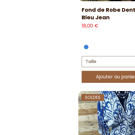
Aperçu rapide
Fond de Robe Dent
Bleu Jean
Prix
18,00 €
Taille
Ajouter au panie
SOLDES