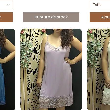
Taille
r
Rupture de stock
Ajou