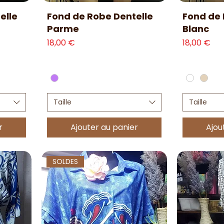
Aperçu rapide
Ap
elle
Fond de Robe Dentelle
Fond de 
Parme
Blanc
Prix
Prix
18,00 €
18,00 €
Taille
Taille
r
Ajouter au panier
Ajou
SOLDES