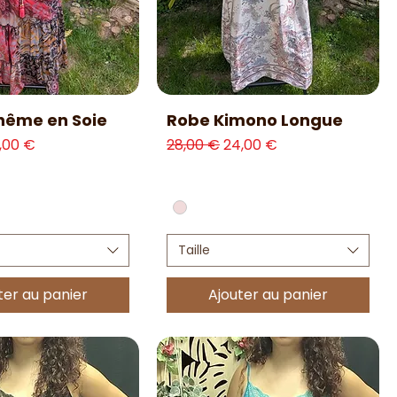
erçu rapide
Aperçu rapide
hême en Soie
Robe Kimono Longue
l
ix promotionnel
Prix original
Prix promotionnel
,00 €
28,00 €
24,00 €
Taille
ter au panier
Ajouter au panier