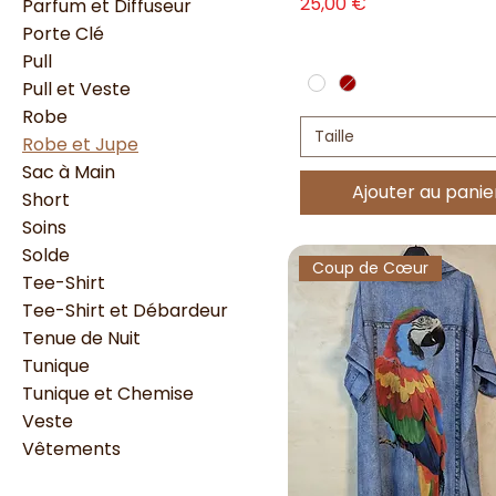
Prix
25,00 €
Parfum et Diffuseur
Porte Clé
Pull
Pull et Veste
Robe
Taille
Robe et Jupe
Sac à Main
Ajouter au panie
Short
Soins
Solde
Coup de Cœur
Tee-Shirt
Tee-Shirt et Débardeur
Tenue de Nuit
Tunique
Tunique et Chemise
Veste
Vêtements