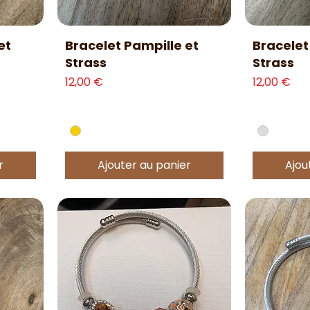
Aperçu rapide
Ap
et
Bracelet Pampille et
Bracelet
Strass
Strass
Prix
Prix
12,00 €
12,00 €
r
Ajouter au panier
Ajou