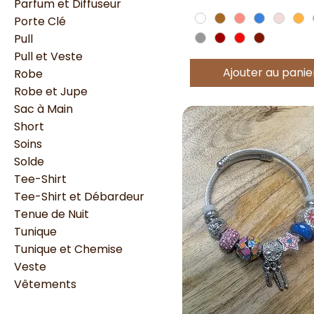
Parfum et Diffuseur
Porte Clé
Pull
Pull et Veste
Ajouter au panie
Robe
Robe et Jupe
Sac à Main
Short
Soins
Solde
Tee-Shirt
Tee-Shirt et Débardeur
Tenue de Nuit
Tunique
Tunique et Chemise
Veste
Vêtements