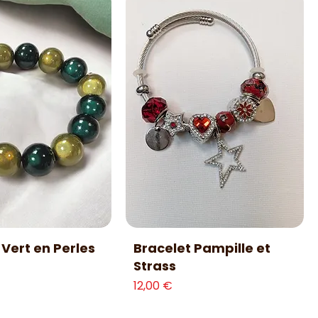
erçu rapide
Aperçu rapide
 Vert en Perles
Bracelet Pampille et
Strass
Prix
12,00 €