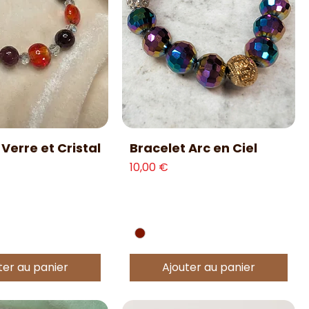
erçu rapide
Aperçu rapide
Verre et Cristal
Bracelet Arc en Ciel
Prix
10,00 €
ter au panier
Ajouter au panier