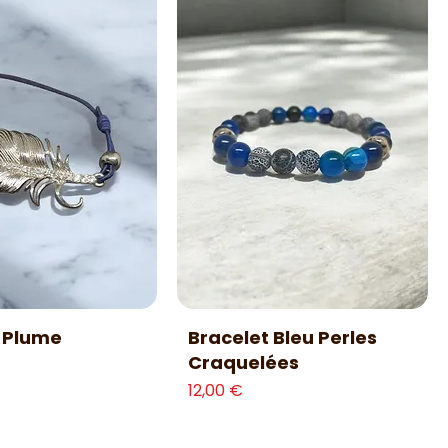
erçu rapide
Aperçu rapide
 Plume
Bracelet Bleu Perles
Craquelées
Prix
12,00 €