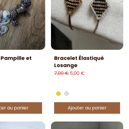
erçu rapide
Aperçu rapide
 Pampille et
Bracelet Élastiqué
Losange
Prix original
Prix promotionnel
7,00 €
5,00 €
ter au panier
Ajouter au panier