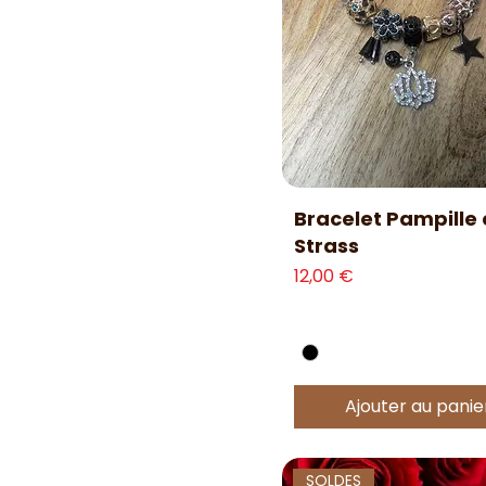
Aperçu rapide
Bracelet Pampille 
Strass
Prix
12,00 €
Ajouter au panie
SOLDES