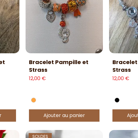
Aperçu rapide
Ap
et
Bracelet Pampille et
Bracelet
Strass
Strass
Prix
Prix
12,00 €
12,00 €
r
Ajouter au panier
Ajou
SOLDES