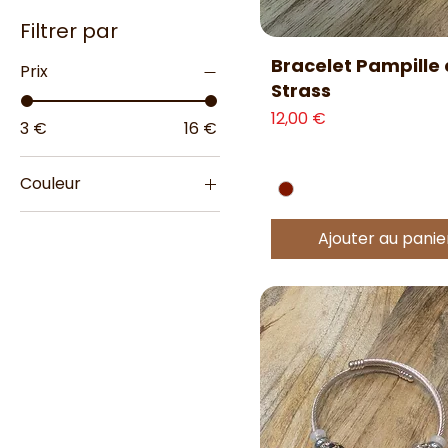
Filtrer par
Aperçu rapide
Bracelet Pampille 
Prix
Strass
Prix
12,00 €
3 €
16 €
Couleur
Ajouter au panie