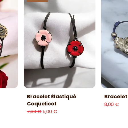
Aperçu rapide
Ap
Bracelet Élastiqué
Bracelet
Coquelicot
Prix
8,00 €
nel
Prix original
Prix promotionnel
7,00 €
5,00 €