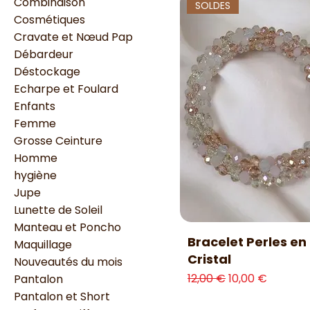
Combinaison
SOLDES
Cosmétiques
Cravate et Nœud Pap
Débardeur
Déstockage
Echarpe et Foulard
Enfants
Femme
Grosse Ceinture
Homme
hygiène
Jupe
Lunette de Soleil
Manteau et Poncho
Aperçu rapide
Bracelet Perles en
Maquillage
Cristal
Nouveautés du mois
Prix original
Prix promotion
12,00 €
10,00 €
Pantalon
Pantalon et Short