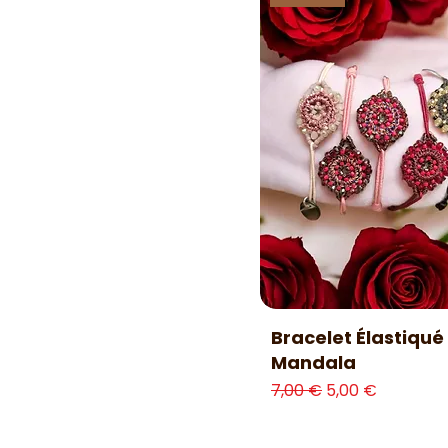
Aperçu rapide
Bracelet Élastiqué
Mandala
Prix original
Prix promotion
7,00 €
5,00 €