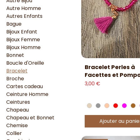
Autre Bijou
Autre Homme
Autres Enfants
Bague
Bijoux Enfant
Bijoux Femme
Bijoux Homme
Bonnet
Boucle d'Oreille
Aperçu rapide
Bracelet Perles à
Bracelet
Facettes et Pomp
Broche
Prix
3,00 €
Cartes cadeau
Ceinture Homme
Ceintures
Chapeau
Chapeau et Bonnet
Ajouter au panie
Chemise
Collier