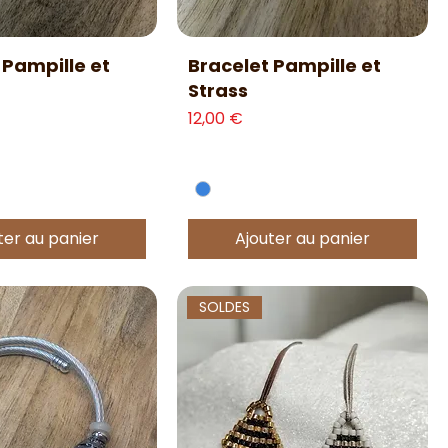
erçu rapide
Aperçu rapide
 Pampille et
Bracelet Pampille et
Strass
Prix
12,00 €
ter au panier
Ajouter au panier
SOLDES