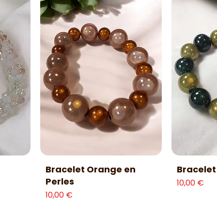
Aperçu rapide
Ap
Bracelet Orange en
Bracelet
Perles
Prix
10,00 €
nel
Prix
10,00 €