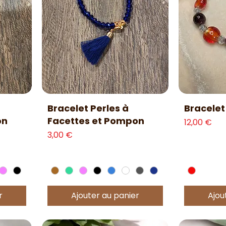
Aperçu rapide
Ap
Bracelet Perles à
Bracelet 
on
Facettes et Pompon
Prix
12,00 €
Prix
3,00 €
r
Ajouter au panier
Ajou