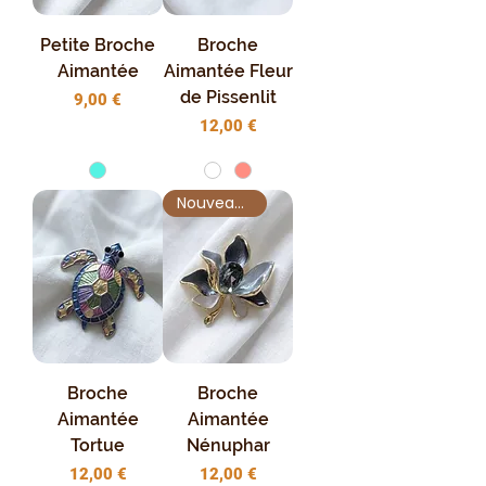
Petite Broche
Broche
Aimantée
Aimantée Fleur
de Pissenlit
Prix
9,00 €
Prix
12,00 €
Nouveauté !
Broche
Broche
Aimantée
Aimantée
Tortue
Nénuphar
Prix
Prix
12,00 €
12,00 €