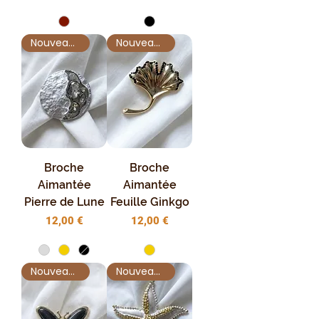
Nouveauté !
Nouveauté !
Broche
Broche
Aimantée
Aimantée
Pierre de Lune
Feuille Ginkgo
Prix
Prix
12,00 €
12,00 €
Nouveauté !
Nouveauté !