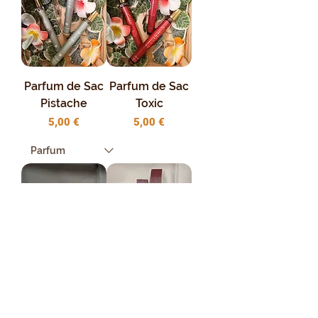
Parfum de Sac
Parfum de Sac
Pistache
Toxic
Prix
Prix
5,00 €
5,00 €
Parfum de Sac
Parfum de Sac
Lattafa Haya
Lattafa Asad