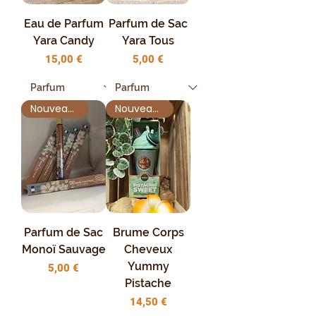
Eau de Parfum
Parfum de Sac
Yara Candy
Yara Tous
Prix
Prix
15,00 €
5,00 €
Nouveauté !
Nouveauté !
Parfum de Sac
Brume Corps
Monoï Sauvage
Cheveux
Yummy
Prix
5,00 €
Pistache
Prix
14,50 €