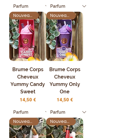
Nouveauté !
Nouveauté !
Brume Corps
Brume Corps
Cheveux
Cheveux
Yummy Candy
Yummy Only
Sweet
One
Prix
Prix
14,50 €
14,50 €
Nouveauté !
Nouveauté !