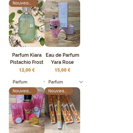
Nouveauté !
Parfum Kiara
Eau de Parfum
Pistachio Frost
Yara Rose
Prix
Prix
12,00 €
15,00 €
Nouveauté !
Nouveauté !