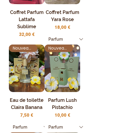
Coffret Parfum
Coffret Parfum
Lattafa
Yara Rose
Sublime
Prix
18,00 €
Prix
32,00 €
Nouveauté !
Nouveauté !
Eau de toilette
Parfum Lush
Claira Banana
Pistachio
Prix
Prix
7,50 €
10,00 €