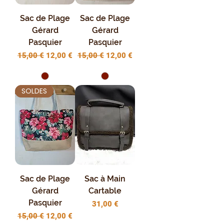
Sac de Plage
Sac de Plage
Gérard
Gérard
Pasquier
Pasquier
Prix original
Prix promotionnel
Prix original
Prix promotionnel
15,00 €
12,00 €
15,00 €
12,00 €
SOLDES
Sac de Plage
Sac à Main
Gérard
Cartable
Pasquier
Prix
31,00 €
Prix original
Prix promotionnel
15,00 €
12,00 €