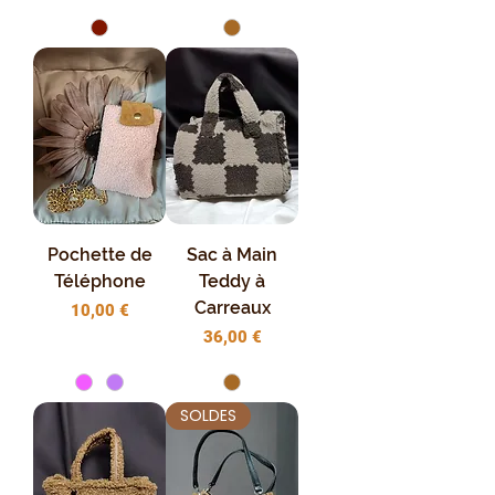
Pochette de
Sac à Main
Téléphone
Teddy à
Carreaux
Prix
10,00 €
Prix
36,00 €
SOLDES