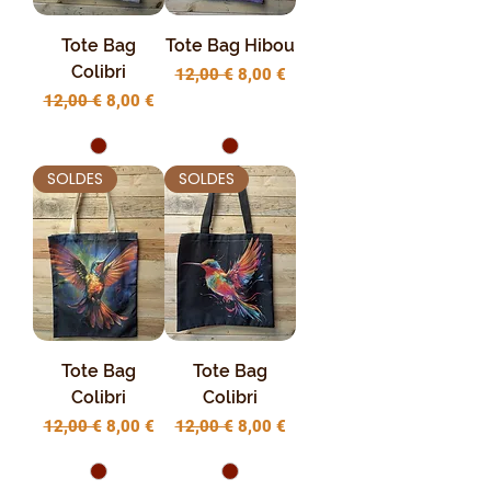
Tote Bag
Tote Bag Hibou
Colibri
Prix original
Prix promotionnel
12,00 €
8,00 €
Prix original
Prix promotionnel
12,00 €
8,00 €
SOLDES
SOLDES
Tote Bag
Tote Bag
Colibri
Colibri
Prix original
Prix promotionnel
Prix original
Prix promotionnel
12,00 €
8,00 €
12,00 €
8,00 €