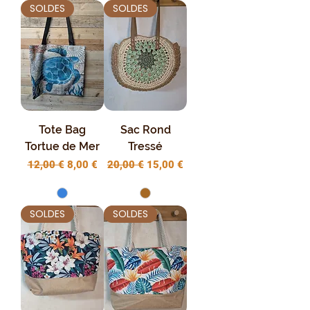
SOLDES
SOLDES
Tote Bag
Sac Rond
Tortue de Mer
Tressé
Prix original
Prix promotionnel
Prix original
Prix promotionnel
12,00 €
8,00 €
20,00 €
15,00 €
SOLDES
SOLDES