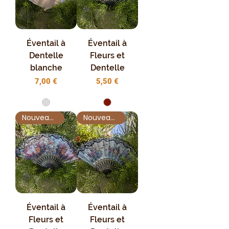
Éventail à
Éventail à
Dentelle
Fleurs et
blanche
Dentelle
Prix
Prix
7,00 €
5,50 €
Nouveauté !
Nouveauté !
Éventail à
Éventail à
Fleurs et
Fleurs et