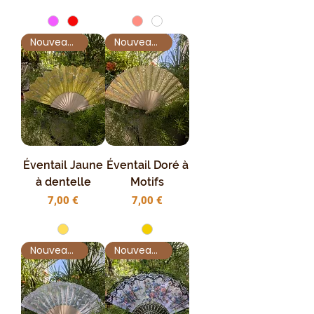
Nouveauté !
Nouveauté !
Éventail Jaune
Éventail Doré à
à dentelle
Motifs
Prix
Prix
7,00 €
7,00 €
Nouveauté !
Nouveauté !