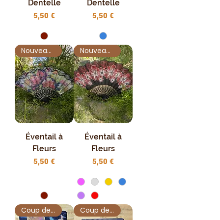
Dentelle
Dentelle
Prix
Prix
5,50 €
5,50 €
Nouveauté !
Nouveauté !
Éventail à
Éventail à
Fleurs
Fleurs
Prix
Prix
5,50 €
5,50 €
Coup de Cœur
Coup de Cœur