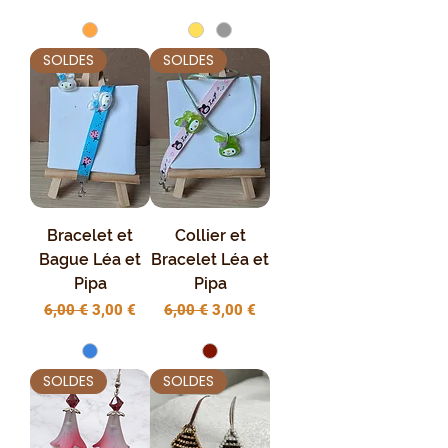
SOLDES
SOLDES
Bracelet et
Collier et
Bague Léa et
Bracelet Léa et
Pipa
Pipa
Prix original
Prix promotionnel
Prix original
Prix promotionnel
6,00 €
3,00 €
6,00 €
3,00 €
SOLDES
SOLDES