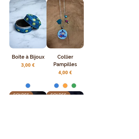
Boîte à Bijoux
Collier
Pampilles
Prix
3,00 €
Prix
4,00 €
SOLDES
SOLDES