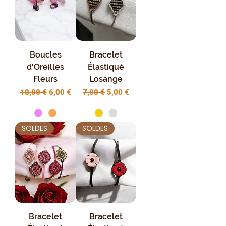
Boucles
Bracelet
d'Oreilles
Élastiqué
Fleurs
Losange
Prix original
Prix promotionnel
Prix original
Prix promotionnel
10,00 €
6,00 €
7,00 €
5,00 €
SOLDES
SOLDES
Bracelet
Bracelet