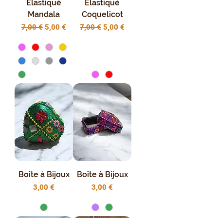
Élastiqué
Élastiqué
Mandala
Coquelicot
Prix original
Prix promotionnel
Prix original
Prix promotionnel
7,00 €
5,00 €
7,00 €
5,00 €
Boîte à Bijoux
Boîte à Bijoux
Prix
Prix
3,00 €
3,00 €