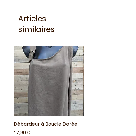
Articles
similaires
Débardeur à Boucle Dorée
Débardeur à Boucle 
Prix
Prix
17,90 €
17,90 €