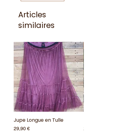
Articles
similaires
Nouveauté !
Jupe Longue en Tulle
Robe Longue Bohême
Prix
Prix
29,90 €
25,00 €