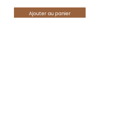
Ajouter au panier
Offres spéciales
Acheter
Nouveauté !