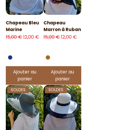
Chapeau Bleu
Chapeau
Marine
Marron à Ruban
Prix original
Prix promotionnel
Prix original
Prix promotionnel
15,00 €
12,00 €
15,00 €
12,00 €
Ajouter au
Ajouter au
panier
panier
SOLDES
SOLDES