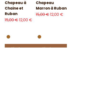
Chapeau à
Chapeau
Chaine et
Marron à Ruban
Ruban
Prix original
Prix promotionnel
15,00 €
12,00 €
Prix original
Prix promotionnel
15,00 €
12,00 €
Ajouter au
Ajouter au
panier
panier
SOLDES
SOLDES