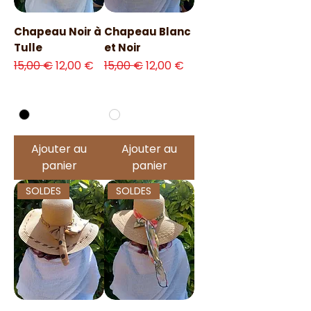
Chapeau Noir à
Chapeau Blanc
Tulle
et Noir
Prix original
Prix promotionnel
Prix original
Prix promotionnel
15,00 €
12,00 €
15,00 €
12,00 €
Ajouter au
Ajouter au
panier
panier
SOLDES
SOLDES