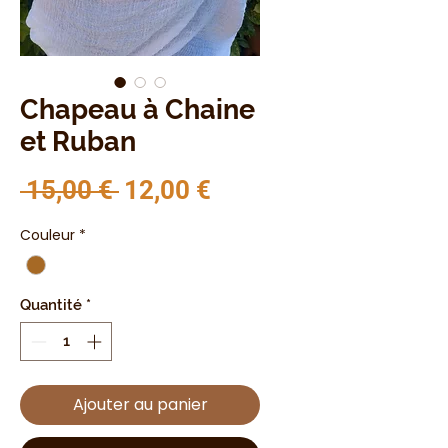
Chapeau à Chaine
et Ruban
Prix original
Prix promotionnel
 15,00 € 
12,00 €
Couleur
*
Quantité
*
Ajouter au panier