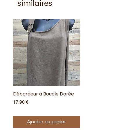
similaires
Débardeur à Boucle Dorée
Débardeur à Boucle 
Prix
Prix
17,90 €
17,90 €
Ajouter au panier