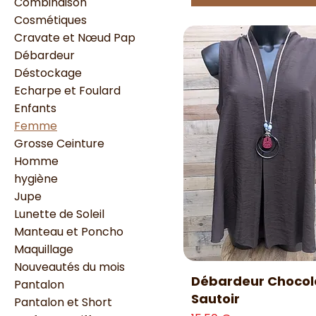
Combinaison
Cosmétiques
Cravate et Nœud Pap
Débardeur
Déstockage
Echarpe et Foulard
Enfants
Femme
Grosse Ceinture
Homme
hygiène
Jupe
Lunette de Soleil
Manteau et Poncho
Maquillage
Nouveautés du mois
Aperçu rapide
Débardeur Chocol
Pantalon
Sautoir
Pantalon et Short