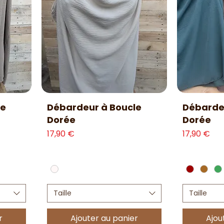
Aperçu rapide
Ap
le
Débardeur à Boucle
Débarde
Dorée
Dorée
Prix
Prix
17,90 €
17,90 €
Taille
Taille
r
Ajouter au panier
Ajou