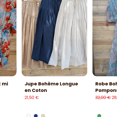
Aperçu rapide
Ap
 mi
Jupe Bohême Longue
Robe Bo
en Coton
Pompon
nnel
Prix
Prix origina
Pr
21,50 €
32,00 €
28