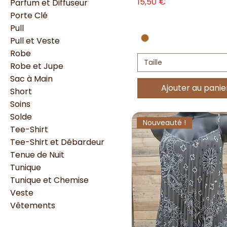
Prix
15,50 €
Parfum et Diffuseur
Porte Clé
Pull
Pull et Veste
Robe
Taille
Robe et Jupe
Sac à Main
Ajouter au panie
Short
Soins
Solde
Nouveauté !
Tee-Shirt
Tee-Shirt et Débardeur
Tenue de Nuit
Tunique
Tunique et Chemise
Veste
Vêtements