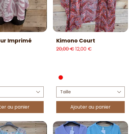
erçu rapide
Aperçu rapide
ur Imprimé
Kimono Court
Prix original
Prix promotionnel
20,00 €
12,00 €
Taille
ter au panier
Ajouter au panier