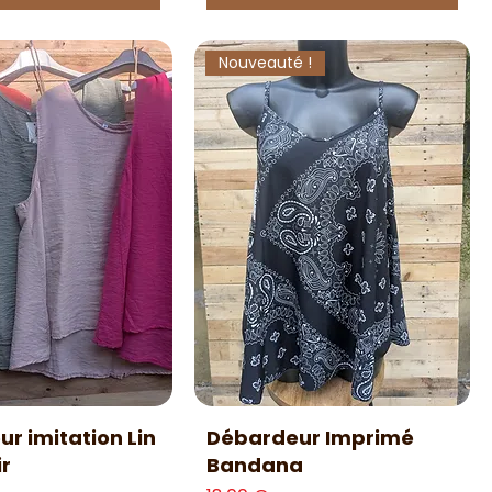
Nouveauté !
erçu rapide
Aperçu rapide
r imitation Lin
Débardeur Imprimé
ir
Bandana