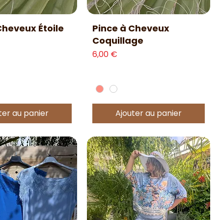
erçu rapide
Aperçu rapide
Cheveux Étoile
Pince à Cheveux
Coquillage
Prix
6,00 €
ter au panier
Ajouter au panier