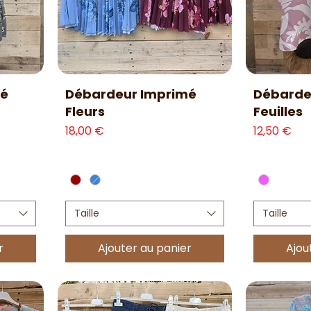
Aperçu rapide
Ap
mé
Débardeur Imprimé
Débarde
Fleurs
Feuilles
Prix
Prix
18,00 €
12,50 €
Taille
Taille
r
Ajouter au panier
Ajou