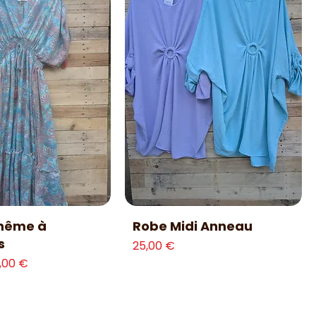
erçu rapide
Aperçu rapide
hême à
Robe Midi Anneau
s
Prix
25,00 €
l
ix promotionnel
,00 €