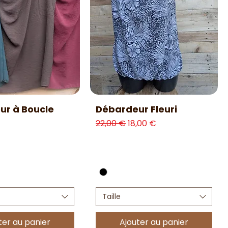
erçu rapide
Aperçu rapide
ur à Boucle
Débardeur Fleuri
Prix original
Prix promotionnel
22,00 €
18,00 €
Taille
ter au panier
Ajouter au panier