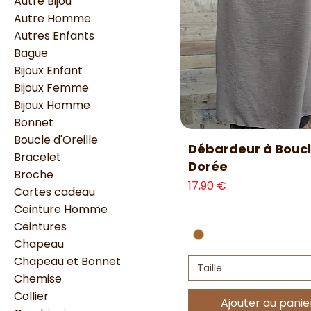
Autre Bijou
Autre Homme
Autres Enfants
Bague
Bijoux Enfant
Bijoux Femme
Bijoux Homme
Bonnet
Boucle d'Oreille
Aperçu rapide
Débardeur à Bouc
Bracelet
Dorée
Broche
Prix
17,90 €
Cartes cadeau
Ceinture Homme
Ceintures
Chapeau
Chapeau et Bonnet
Taille
Chemise
Collier
Ajouter au panie