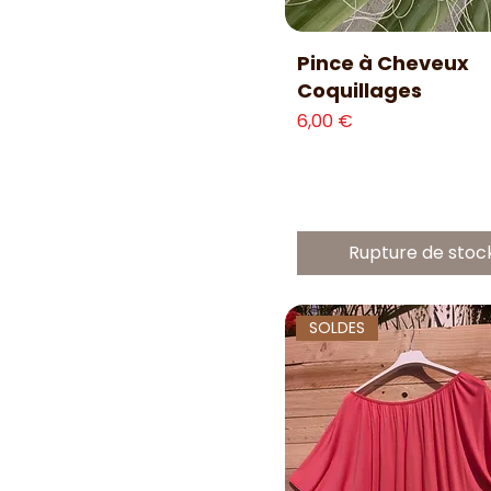
Pastèque
Pistache
Aperçu rapide
Pince à Cheveux
Pêche
Coquillages
Rituel de Spa
Prix
6,00 €
Rose
Safran
Tropical
Vanille
Rupture de stoc
Violette
Yani
SOLDES
Yuzu