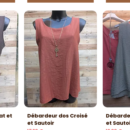
Aperçu rapide
Ap
at et
Débardeur dos Croisé
Débardeu
et Sautoir
et Sauto