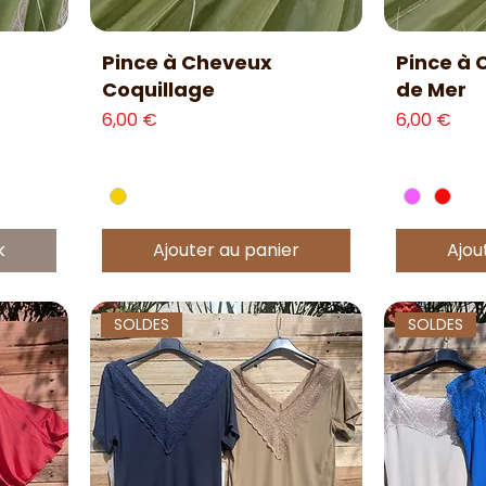
Aperçu rapide
Ap
Pince à Cheveux
Pince à 
Coquillage
de Mer
Prix
Prix
6,00 €
6,00 €
k
Ajouter au panier
Ajou
SOLDES
SOLDES