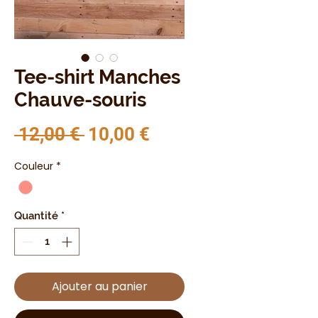
Tee-shirt Manches
Chauve-souris
Prix original
Prix promotionnel
 12,00 € 
10,00 €
Couleur
*
Quantité
*
Ajouter au panier