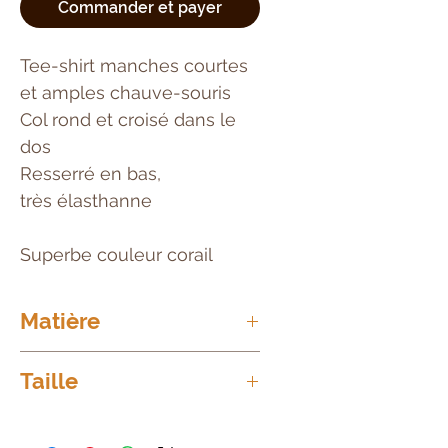
Commander et payer
Tee-shirt manches courtes
et amples chauve-souris
Col rond et croisé dans le
dos
Resserré en bas,
très élasthanne
Superbe couleur corail
Matière
95%
Viscose
Taille
5%
Elasthanne
Taille 1 = du 36 au 46