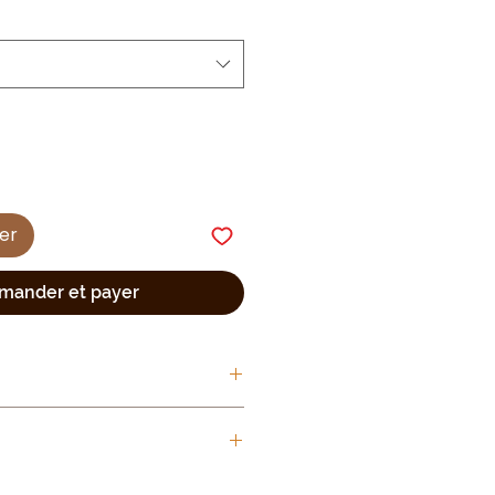
ier
ander et payer
Coton
Elasthanne
 36 au 46 (porté fermé) ou 52