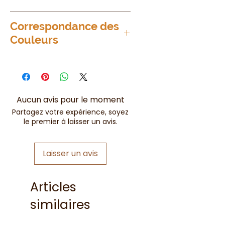
Taille unique = du 36 au 48
Correspondance des
Peut monter davantage en taille
Couleurs
si porté ouvert
Bleu = Bleu Jean
Aucun avis pour le moment
Partagez votre expérience, soyez
le premier à laisser un avis.
Laisser un avis
Articles
similaires