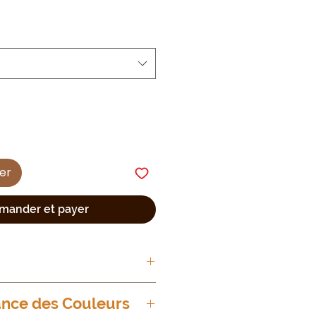
ier
ander et payer
 36 au 48
nce des Couleurs
age en taille si porté ouvert