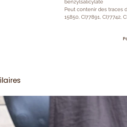
benzylsalicylate
Peut contenir des traces d
15850, CI77891, CI77742, C
P
ilaires