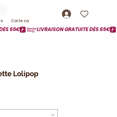
ts
Carte cadeau
tte Lolipop