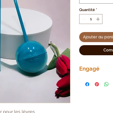
Quantité
*
Ajouter au pan
Comm
Engagé
Non testé sur les
Engagé contre la 
r pour les lèvres