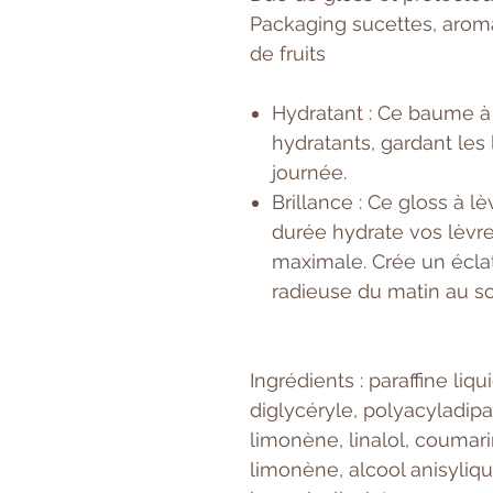
Packaging sucettes, aroma
de fruits
Hydratant : Ce baume à 
hydratants, gardant les
journée.
Brillance : Ce gloss à l
durée hydrate vos lèvre
maximale. Crée un éclat
radieuse du matin au soi
Ingrédients : paraffine liqu
diglycéryle, polyacyladip
limonène, linalol, coumar
limonène, alcool anisyliq