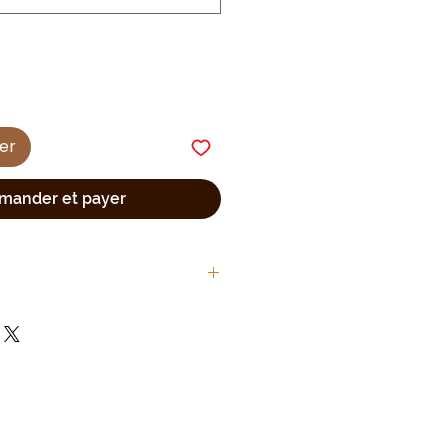
ier
ander et payer
 animaux
maltraitance animale