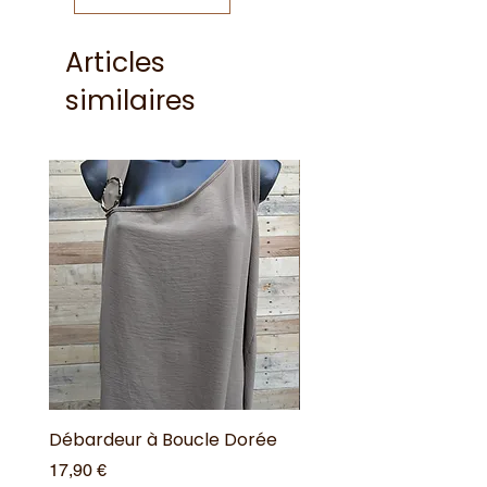
Articles
similaires
Débardeur à Boucle Dorée
Débardeur à Boucle 
Prix
Prix
17,90 €
17,90 €