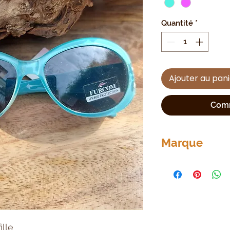
Quantité
*
Ajouter au pan
Comm
Marque
FURCOM
ille