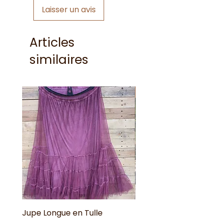
Laisser un avis
Articles
similaires
Nouveauté !
Jupe Longue en Tulle
Robe Longue Bohême