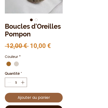
Boucles d'Oreilles
Pompon
Prix original
Prix promotionnel
 12,00 € 
10,00 €
Couleur
*
Quantité
*
Ajouter au panier