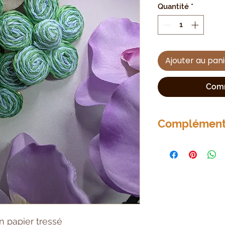
Quantité
*
Ajouter au pan
Comm
Complément 
Support en acier 
en papier tressé