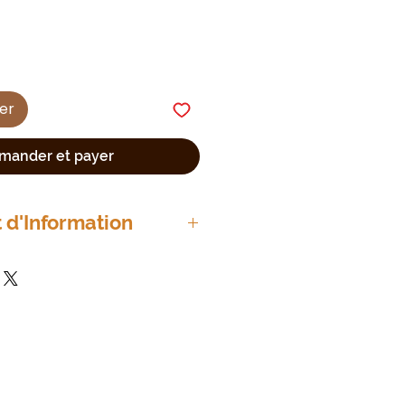
ier
ander et payer
d'Information
inoxydable