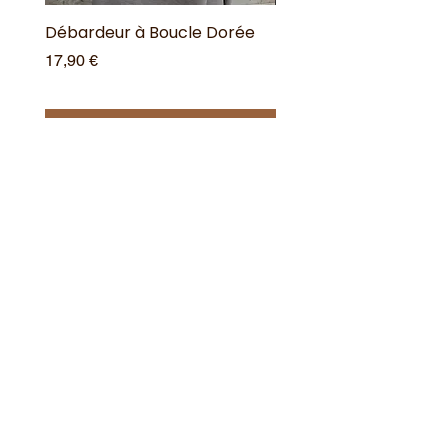
Débardeur à Boucle Dorée
Débardeur à Boucle 
Prix
Prix
17,90 €
17,90 €
Ajouter au panier
Offres spéciales
Acheter