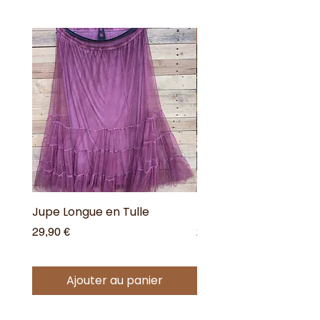
Nouveauté !
Jupe Longue en Tulle
Robe Longue Bohême
Prix
Prix
29,90 €
25,00 €
Ajouter au panier