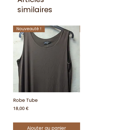
similaires
Nouveauté !
Nouveauté !
Robe Tube
Robe Tube
Prix
Prix
18,00 €
18,00 €
Ajouter au panier