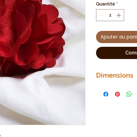
Quantité
*
Ajouter au pan
Comm
Dimensions
Grosse bague
e