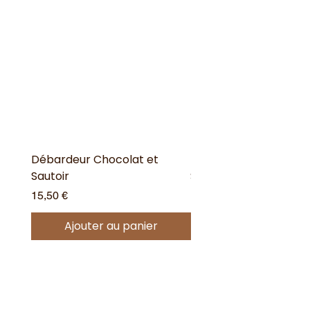
Débardeur Chocolat et
Débardeur dos Croisé
Sautoir
Sautoir
Prix
Prix
15,50 €
17,90 €
Ajouter au panier
Offres spéciales