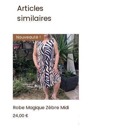
Articles
similaires
Nouveauté !
Nouveauté !
Robe Magique Zèbre Midi
Robe Magique Rosace
Animal
Prix
24,00 €
Prix
28,00 €