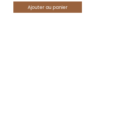
Ajouter au panier
Offres spéciales
Acheter
Nouveauté !
Nouveauté !