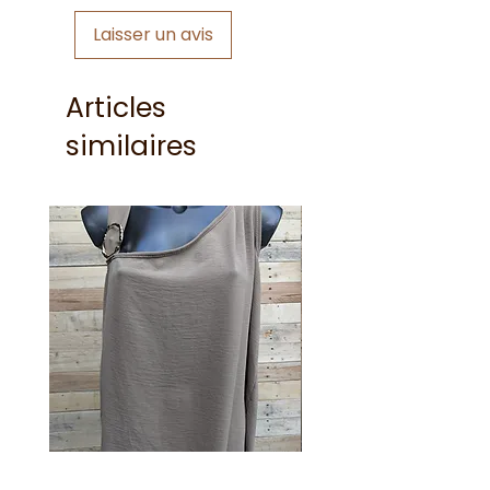
Laisser un avis
Articles
similaires
Débardeur à Boucle Dorée
Débardeur à Boucle 