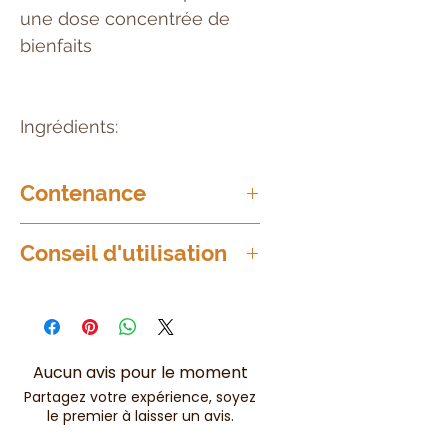
une dose concentrée de
bienfaits
Ingrédients:
Contenance
35ml
Conseil d'utilisation
Appliquez quelques goutes sur
le visage et massez avec des
mouvements circulaires jusqu'à
pénétration complète du sérum
Aucun avis pour le moment
Partagez votre expérience, soyez
le premier à laisser un avis.