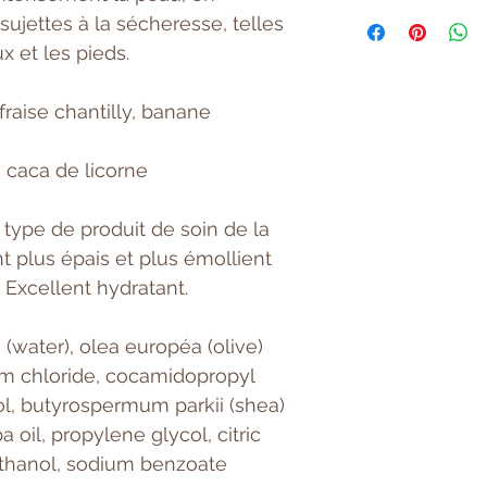
Beurre de corps à
sujettes à la sécheresse, telles
Massez pour faire
 et les pieds.
raise chantilly, banane
 caca de licorne
 type de produit de soin de la
 plus épais et plus émollient
. Excellent hydratant.
 (water), olea européa (olive)
dium chloride, cocamidopropyl
itol, butyrospermum parkii (shea)
 oil, propylene glycol, citric
ethanol, sodium benzoate