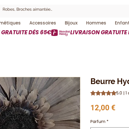
métiques
Accessoires
Bijoux
Hommes
Enfan
Beurre Hy
La note est de 5.0 
5.0 | 1
Prix
12,00 €
Parfum
*