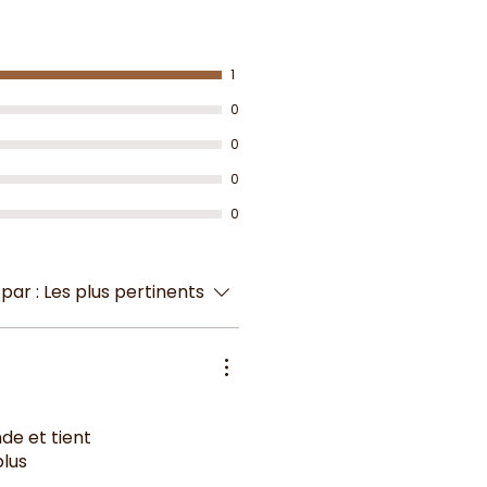
1
0
0
0
0
 par :
Les plus pertinents
de et tient
lus