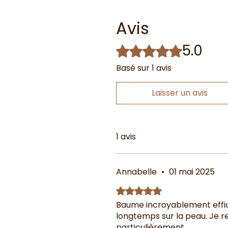
Avis
5.0
Noté 5 sur 5.
Basé sur 1 avis
Laisser un avis
1 avis
Annabelle
•
01 mai 2025
Noté 5 sur 5.
Baume incroyablement effic
longtemps sur la peau. Je 
particulièrement.