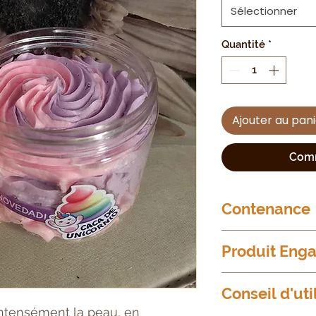
Sélectionner
Quantité
*
Ajouter au pan
Comm
Contenance
250g
Produit Eng
Formule vegan
Conseil d'uti
Non testé sur les
intensément la peau, en