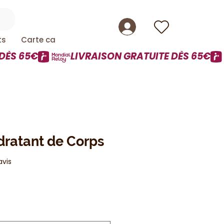
ts
Carte cadeau
dratant de Corps
sur cinq étoiles selon 1 avis
 avis