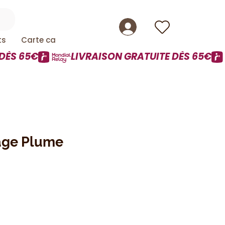
ts
Carte cadeau
age Plume