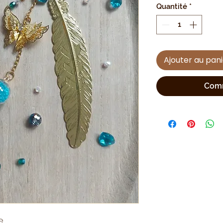
Quantité
*
Ajouter au pan
Comm
e