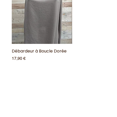
Débardeur à Boucle Dorée
Débardeur à Boucle 
Prix
Prix
17,90 €
17,90 €
Ajouter au panier
Offres spéciales
Acheter