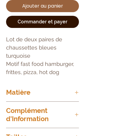
Ajouter au panier
Commander et payer
Lot de deux paires de
chaussettes bleues
turquoise
Motif fast food hamburger,
frittes, pizza, hot dog
Matière
73%
Cotton
Complément
d'Information
25%
Spandex
Lavage à 40°C
2%
Elasthanne