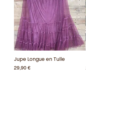
Jupe Longue en Tulle
Robe Longue Bohême
Prix
Prix
29,90 €
25,00 €
Ajouter au panier
Offres spéciales
Acheter