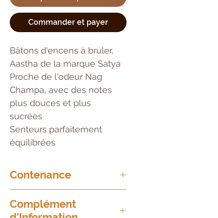
Commander et payer
Bâtons d'encens à bruler,
Aastha de la marque Satya
Proche de l'odeur Nag
Champa, avec des notes
plus douces et plus
sucrées
Senteurs parfaitement
équilibrées
Contenance
15g
Complément
15 bâtons d'un gramme chacun
d'Information