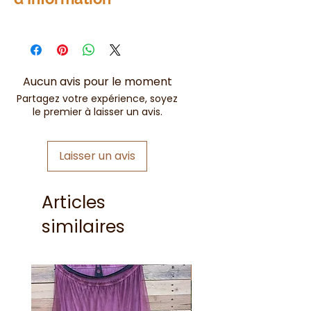
Les encens Satya ne
contiennent que des produits
naturels
Ils ne présentent pas de danger
Aucun avis pour le moment
pour votre santé
Partagez votre expérience, soyez
le premier à laisser un avis.
Laisser un avis
Articles
similaires
Nouveauté !