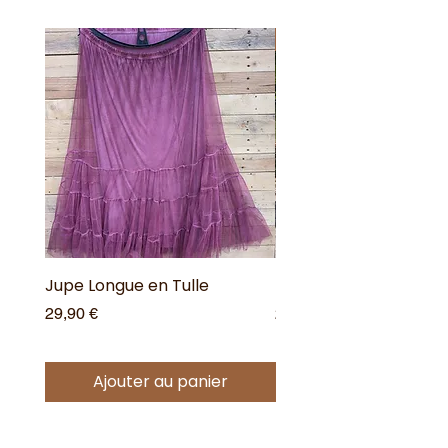
Nouveauté !
Jupe Longue en Tulle
Robe Longue Bohême
Prix
Prix
29,90 €
25,00 €
Ajouter au panier