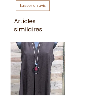
Laisser un avis
Articles
similaires
Débardeur Chocolat et
Débardeur dos Croisé