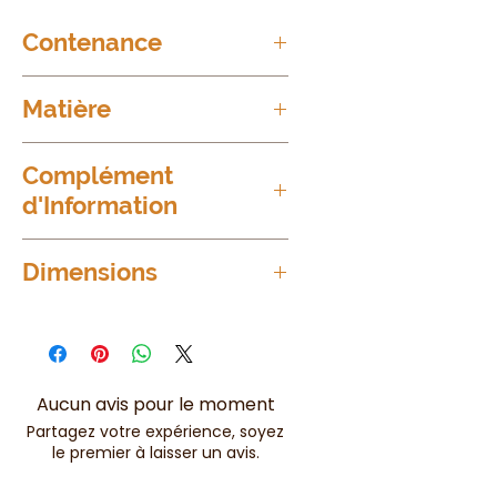
Contenance
50ml
Matière
Céramique et bambou
Complément
d'Information
Adapté aux huiles essentielles,
Dimensions
fondants parfumés et parfums
d'ambiance
10,5cm x 10,5cm x 15cm
Aucun avis pour le moment
Partagez votre expérience, soyez
le premier à laisser un avis.