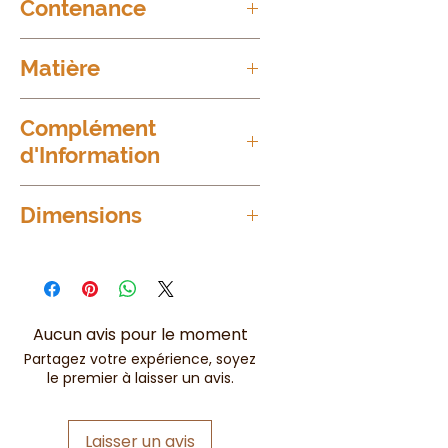
Contenance
40ml
Matière
Céramique laquée
Complément
d'Information
Adapté aux huiles essentielles,
Dimensions
fondants parfumés et parfums
d'ambiance
7cm x 11cm
Aucun avis pour le moment
Partagez votre expérience, soyez
le premier à laisser un avis.
Laisser un avis