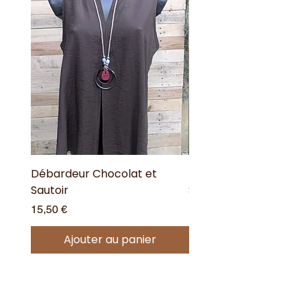
Débardeur Chocolat et
Débardeur dos Croisé
Sautoir
Sautoir
Prix
Prix
15,50 €
17,90 €
Ajouter au panier
Offres spéciales