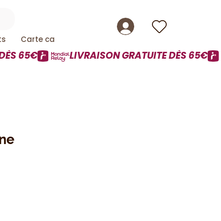
ts
Carte cadeau
ine