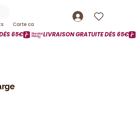
ts
Carte cadeau
arge