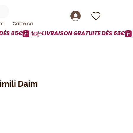
ts
Carte cadeau
imili Daim