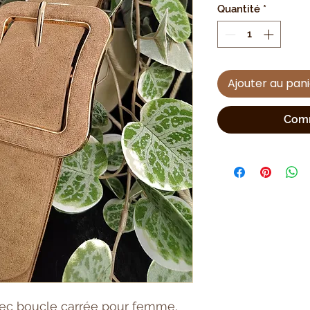
Quantité
*
Ajouter au pan
Comm
avec boucle carrée pour femme,