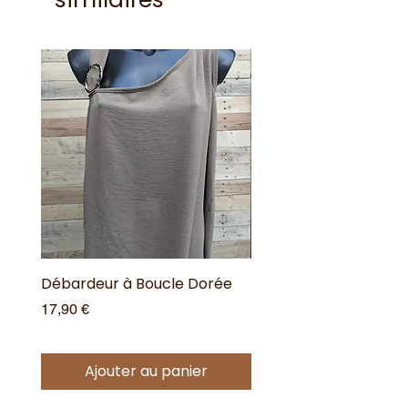
Débardeur à Boucle Dorée
Débardeur à Boucle 
Prix
Prix
17,90 €
17,90 €
Ajouter au panier