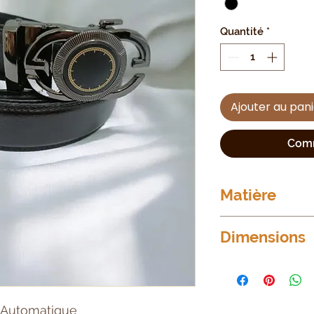
Quantité
*
Ajouter au pan
Comm
Matière
Croute de Cuir de
Dimensions
Longueur variabl
Largeur : 35mm
e Automatique