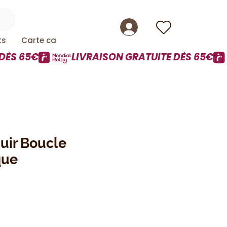
ts
Carte cadeau
uir Boucle
que