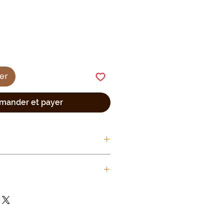
ier
ander et payer
 vachette
e de 125 à 130 cm