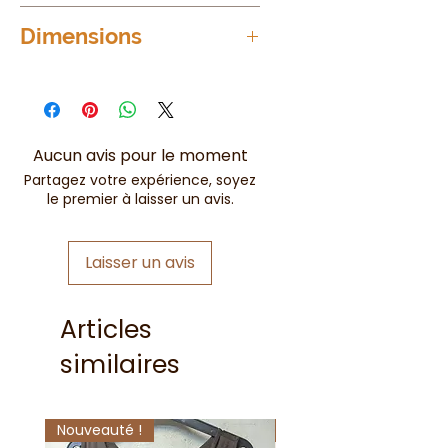
Croute de Cuir de vachette
Dimensions
Longueur variable de 125 à 130
cm
Largeur : 35mm
Aucun avis pour le moment
Partagez votre expérience, soyez
le premier à laisser un avis.
Laisser un avis
Articles
similaires
Nouveauté !
Nouveauté !