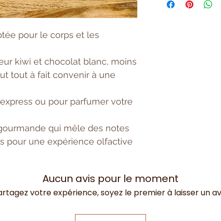
ouverture fruitée e
Notes de cœur
: 
Orchidée, Jasmin 
ée pour le corps et les
irrésistible.
Notes de fond
: M
ur kiwi et chocolat blanc, moins
base chaude et e
t tout à fait convenir à une
prolongée.
 express ou pour parfumer votre
 gourmande qui mêle des notes
les pour une expérience olfactive
Aucun avis pour le moment
artagez votre expérience, soyez le premier à laisser un avi