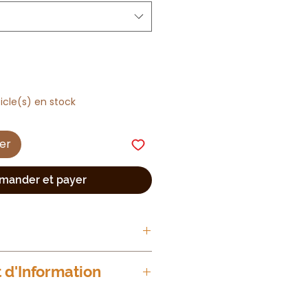
ticle(s) en stock
ier
ander et payer
d'Information
wi, Litchi, Coing – une