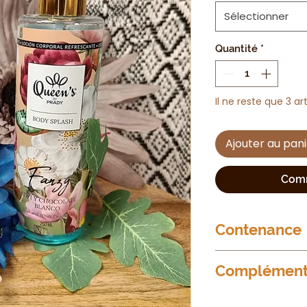
Sélectionner
Quantité
*
Il ne reste que 3 ar
Ajouter au pan
Comm
Contenance
250ml
Complément 
Notes de tête
: Ki