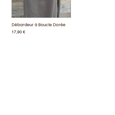
Débardeur à Boucle Dorée
Débardeur à Boucle 
Prix
Prix
17,90 €
17,90 €
Ajouter au panier
Offres spéciales
Acheter