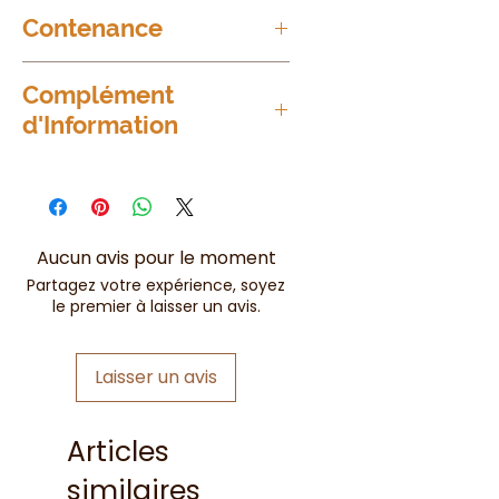
Contenance
250ml
Complément
d'Information
Note de tête :
Nectarine, pêche
Note de coeur :
Cassis, fleurs
de printemps
Notes de fond :
Miel
Aucun avis pour le moment
Partagez votre expérience, soyez
le premier à laisser un avis.
Laisser un avis
Articles
similaires