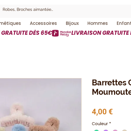
métiques
Accessoires
Bijoux
Hommes
Enfan
Barrettes
Moumout
Prix
4,00 €
Couleur
*