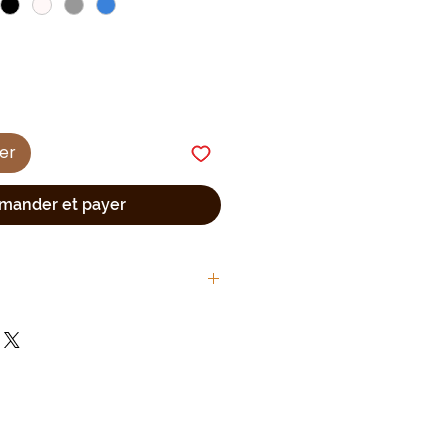
ier
ander et payer
 hauteur 5cm