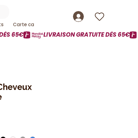
ts
Carte cadeau
 Cheveux
e