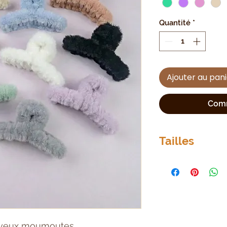
Quantité
*
Ajouter au pan
Comm
Tailles
Longueur 13cm x
cheveux moumoutes