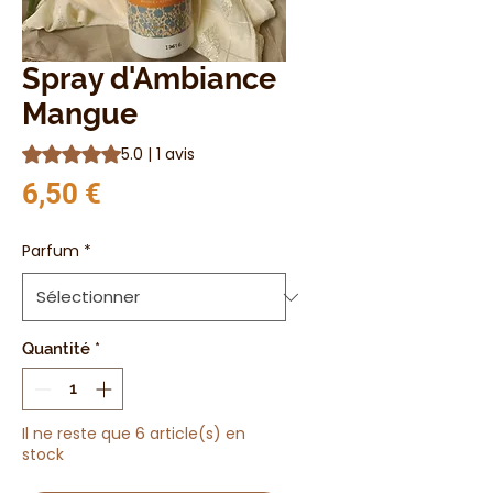
Spray d'Ambiance
Mangue
La note est de 5.0 sur cinq étoiles selon 1 avis
5.0 | 1 avis
Prix
6,50 €
Parfum
*
Quantité
*
Il ne reste que 6 article(s) en
stock