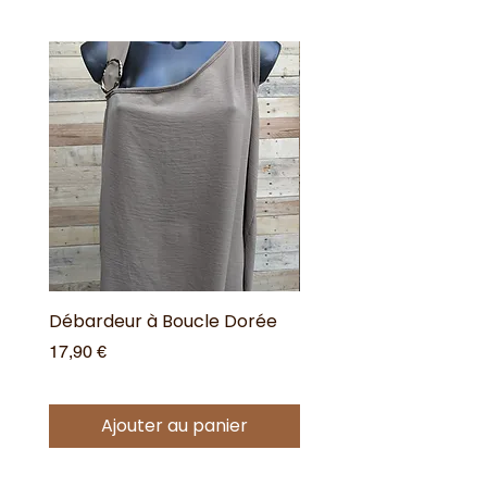
Débardeur à Boucle Dorée
Débardeur à Boucle 
Prix
Prix
17,90 €
17,90 €
Ajouter au panier