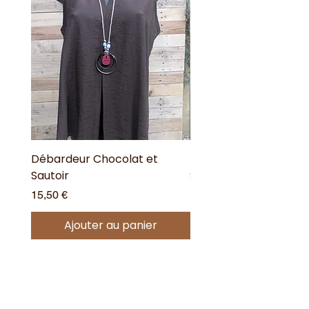
Débardeur Chocolat et
Débardeur dos Croisé
Sautoir
Sautoir
Prix
Prix
15,50 €
17,90 €
Ajouter au panier
Offres spéciales